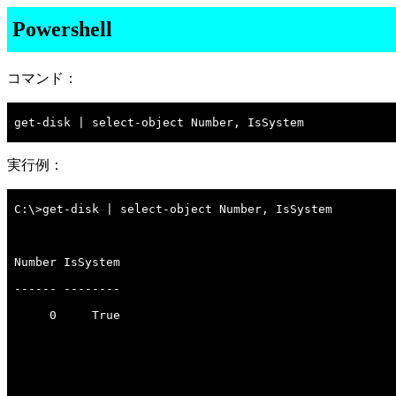
Powershell
コマンド：
get-disk | select-object Number, IsSystem

実行例：