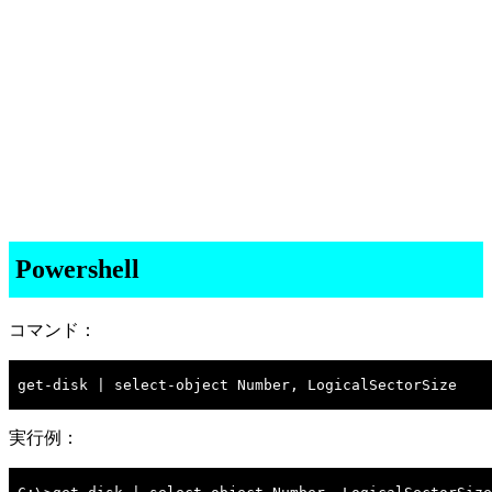
Powershell
コマンド：
get-disk | select-object Number, LogicalSectorSize

実行例：