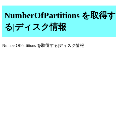
NumberOfPartitions を取得す
る|ディスク情報
NumberOfPartitions を取得する|ディスク情報