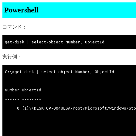
Powershell
コマンド：
get-disk | select-object Number, ObjectId

実行例：