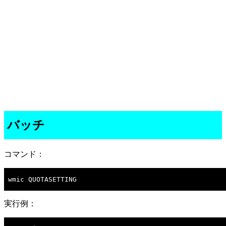
バッチ
コマンド：
wmic QUOTASETTING

実行例：