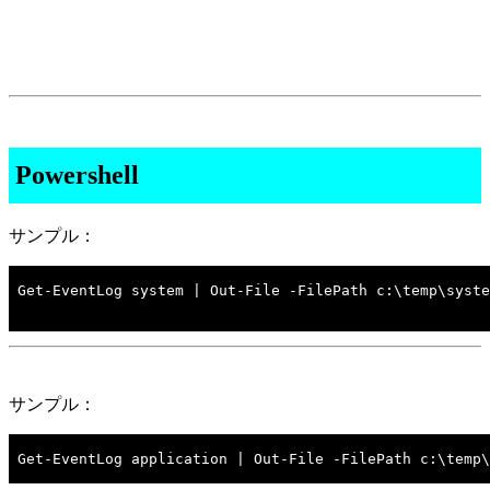
Powershell
サンプル：
Get-EventLog system | Out-File -FilePath c:\temp\syste
サンプル：
Get-EventLog application | Out-File -FilePath c:\temp\