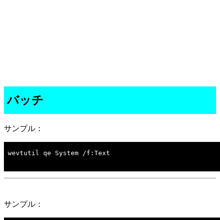
バッチ
サンプル：
wevtutil qe System /f:Text
サンプル：