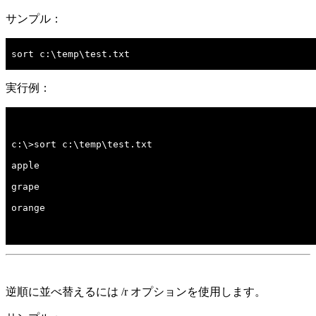
サンプル：
sort c:\temp\test.txt

実行例：
逆順に並べ替えるには /r オプションを使用します。