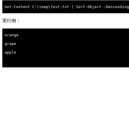
Get-Content C:\temp\test.txt | Sort-Object -Descending

実行例：