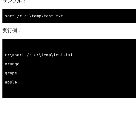
サンプル：
sort /r c:\temp\test.txt

実行例：