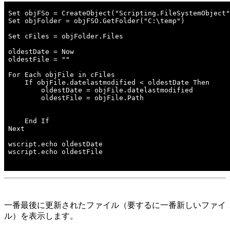
Set objFSo = CreateObject("Scripting.FileSystemObject"
Set objFolder = objFSO.GetFolder("C:\temp")  
Set cFiles = objFolder.Files  
oldestDate = Now  
oldestFile = ""  
For Each objFile in cFiles  
    If objFile.datelastmodified < oldestDate Then  
        oldestDate = objFile.datelastmodified
        oldestFile = objFile.Path 
    End If  
Next  
wscript.echo oldestDate
wscript.echo oldestFile
一番最後に更新されたファイル（要するに一番新しいファイ
ル）を表示します。