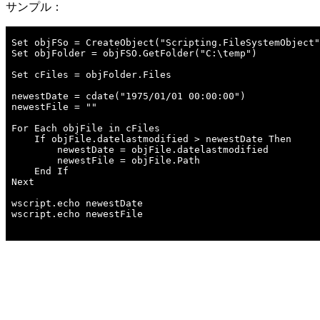
サンプル：
Set objFSo = CreateObject("Scripting.FileSystemObject"
Set objFolder = objFSO.GetFolder("C:\temp")  
Set cFiles = objFolder.Files  
newestDate = cdate("1975/01/01 00:00:00")
newestFile = ""  
For Each objFile in cFiles  
    If objFile.datelastmodified > newestDate Then  
        newestDate = objFile.datelastmodified
        newestFile = objFile.Path 
    End If  
Next  
wscript.echo newestDate
wscript.echo newestFile