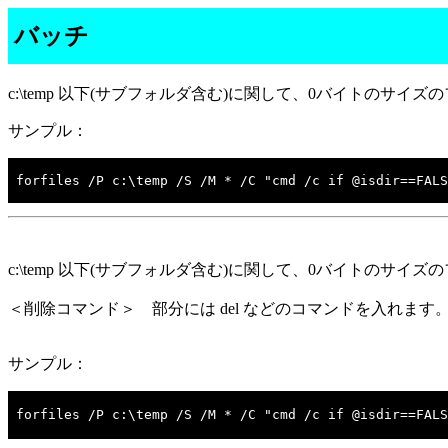
バッチ
c:\temp 以下(サブフォルダ含む)に関して、0バイトのサイ
サンプル：
forfiles /P c:\temp /S /M * /C "cmd /c if @isdir==FALS
c:\temp 以下(サブフォルダ含む)に関して、0バイトのサイ
＜削除コマンド＞ 部分には del などのコマンドを入れ
サンプル：
forfiles /P c:\temp /S /M * /C "cmd /c if @isdir==F