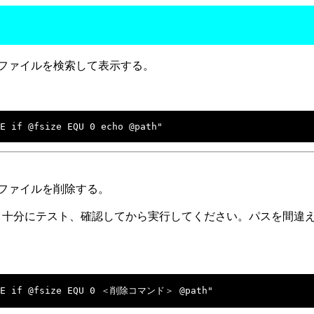
ズのファイルを検索して表示する。
E if @fsize EQU 0 echo @path"

ズのファイルを削除する。
ます。十分にテスト、確認してから実行してください。パスを間
ALSE if @fsize EQU 0 ＜削除コマンド＞ @path"
