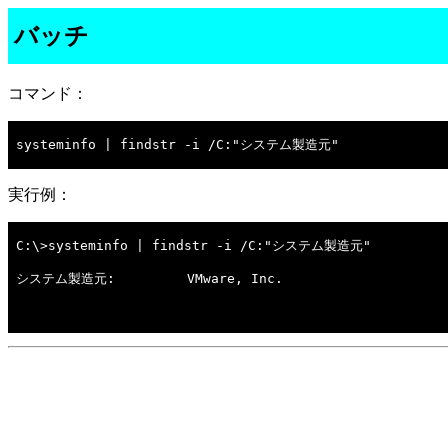
バッチ
コマンド：
systeminfo | findstr -i /C:"システム製造元"

実行例：