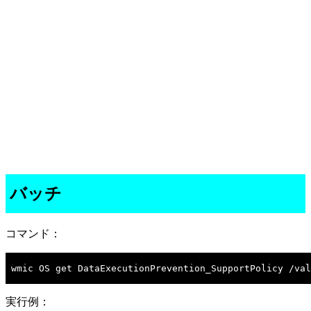
バッチ
コマンド：
wmic OS get DataExecutionPrevention_SupportPolicy /val
実行例：