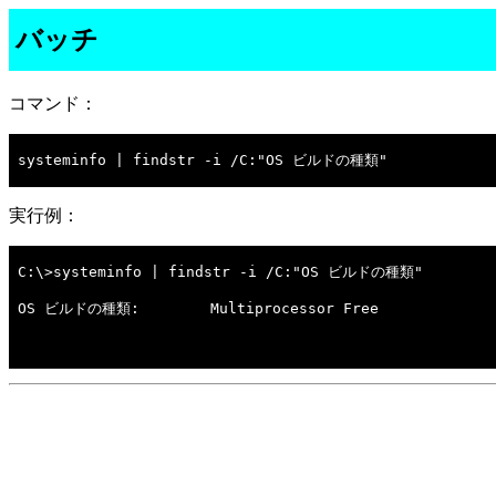
バッチ
コマンド：
systeminfo | findstr -i /C:"OS ビルドの種類"

実行例：