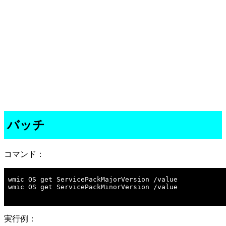
バッチ
コマンド：
wmic OS get ServicePackMajorVersion /value

wmic OS get ServicePackMinorVersion /value

実行例：