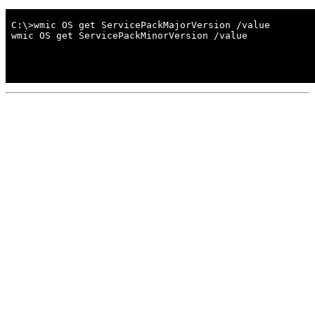
C:\>wmic OS get ServicePackMajorVersion /value
wmic OS get ServicePackMinorVersion /value