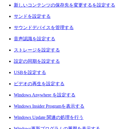
新しいコンテンツの保存先を変更するを設定する
サンドを設定する
サウンドデバイスを管理する
音声認識を設定する
ストレージを設定する
設定の同期を設定する
USBを設定する
ビデオの再生を設定する
Windows Anywhere を設定する
Windows Insider Programを表示する
Windows Update 関連の処理を行う
Windows更新プログラムの履歴を表示する