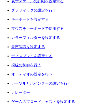
表示スケールの詳細を設定する
グラフィックの設定を行う
キーボードを設定する
マウスをキーボードで使用する
カラーフィルターを設定する
音声認識を設定する
ディスプレイを設定する
視線の制御を行う
オーディオの設定を行う
カーソルとポインターの設定を行う
ナレーター
ゲームのブロードキャストを設定する