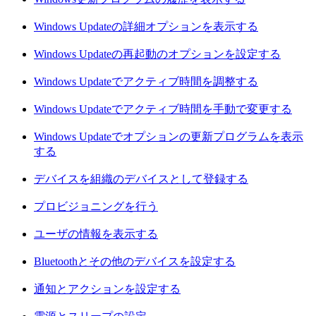
Windows Updateの詳細オプションを表示する
Windows Updateの再起動のオプションを設定する
Windows Updateでアクティブ時間を調整する
Windows Updateでアクティブ時間を手動で変更する
Windows Updateでオプションの更新プログラムを表示
する
デバイスを組織のデバイスとして登録する
プロビジョニングを行う
ユーザの情報を表示する
Bluetoothとその他のデバイスを設定する
通知とアクションを設定する