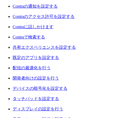
Contraの通知を設定する
Contraのアクセス許可を設定する
Contraに話しかけます
Contraで検索する
共有エクスペリエンスを設定する
既定のアプリを設定する
配信の最適化を行う
開発者向けの設定を行う
デバイスの暗号化を設定する
タッチパッドを設定する
ディスプレイの設定を行う