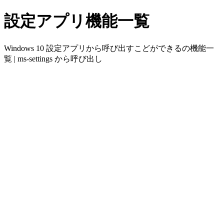
設定アプリ機能一覧
Windows 10 設定アプリから呼び出すこどができるの機能一
覧 | ms-settings から呼び出し