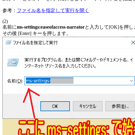
参考：
ファイル名を指定して実行を開く
(2)
名前に
ms-settings:easeofaccess-narrator
と入力して[OK]を押
その後 [Enter] キーを押します。