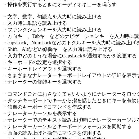
・操作を実行するときにオーディオキューを鳴らす
・文字、数字、句読点を入力時に読み上ける
・入力時に単語を読み上ける
・ファンクションキーを入力時に読み上ける
・方向キー、Tabキーなどのナビゲーションキーを入力時に
・capsLock、NumLockなどのトグルキーを入力時に読み上げ
・Shift、Altなどの修飾キーを入力時に読み上げる
・入力中どのような場合にCapsLockを通知するかを変更する
・キーホードの設定を選択する
・キーホードレイアウトを選択する
・さまざまなナレーターキーボードレイアウトの詳細を表示
・ナレーターの修飾キーを選択する
・コマンドごとにおさなくてもいいようにナレーターをロッ
・タッチキーボードでキーから指を話したときにキーを有効
・独自のキーボードコマンドを作成する
・ナレーターカーソルを表示する
・ナレーターでのテキスト読み上げ時にナレーターカーソル
・ナレーターカーソルとキーボードフォーカスを同期する
・画面の読み上げと操作にマウスを使用する