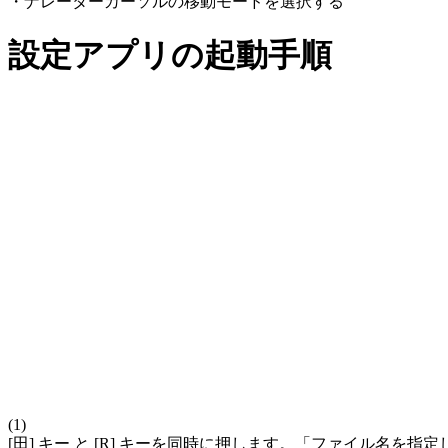
・ナレーターカーソルの移動モードを選択する
設定アプリの起動手順
(1)
[田] キー と [R] キーを同時に押します。「ファイル名を