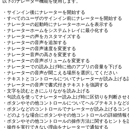
以下のナレーター機能を使用します。
・サインイン後にナレーターを開始する
・すべてのユーザのサインイン前にナレーターを開始する
・ナレーターの起動時にナレーターホームを表示する
・ナレーターホームをシステムトレイに最小化する
・ナレーターの声をカスタマイズする
・ナレーターの音声を追加する
・ナレーターの音声速度を変更する
・ナレーター音声の高さを変更する
・ナレーターの音声ボリュームを変更する
・ナレーターでの読み上げ時に他のアプリの音量を下げる
・ナレーターの音声が聞こえる場所を選択してください
・テキストとコントロールについてナレーターが読み上げる
・ナレーターの音声で書式付きテキストを強調する
・文字を読むときにふりながを読み上げる
・句読点を使ってナレーター読み上げ時に区切りを判断させ
・ボタンやその他コントロールについてヘルプテキストなど
・ボタンなどのコントロールでナレーターが読み上げるコン
・どのような場合にボタンやその他コントロールの詳細情報
・ボタンやその他コントロールの操作方法に関するヒントを
・操作を実行できない理由をナレーターで通知する