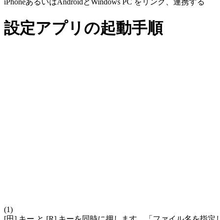
iPhoneあるいはAndroidとWindows PC をリンク、連携する
設定アプリの起動手順
(1)
[田] キー と [R] キーを同時に押します。「ファイル名を