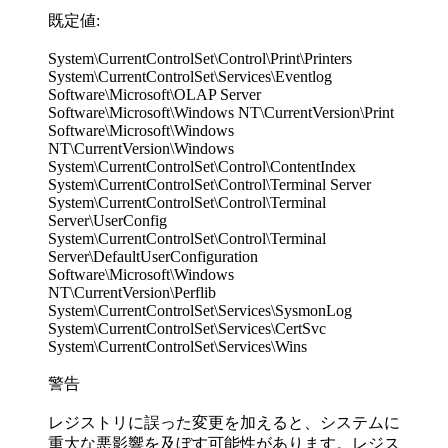
既定値:
System\CurrentControlSet\Control\Print\Printers
System\CurrentControlSet\Services\Eventlog
Software\Microsoft\OLAP Server
Software\Microsoft\Windows NT\CurrentVersion\Print
Software\Microsoft\Windows
NT\CurrentVersion\Windows
System\CurrentControlSet\Control\ContentIndex
System\CurrentControlSet\Control\Terminal Server
System\CurrentControlSet\Control\Terminal
Server\UserConfig
System\CurrentControlSet\Control\Terminal
Server\DefaultUserConfiguration
Software\Microsoft\Windows
NT\CurrentVersion\Perflib
System\CurrentControlSet\Services\SysmonLog
System\CurrentControlSet\Services\CertSvc
System\CurrentControlSet\Services\Wins
警告
レジストリに誤った変更を加えると、システムに
重大な悪影響を及ぼす可能性があります。レジス