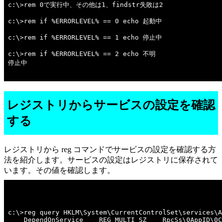
c:\>rem 0で実行中、その他は1、findstr失敗は2 

c:\>rem if %ERRORLEVEL% == 0 echo 起動中 

c:\>rem if %ERRORLEVEL% == 1 echo 停止中 

c:\>rem if %ERRORLEVEL% == 2 echo 不明 

停止中

レジストリからサービスの設定を確認
する
レジストリから reg コマンドでサービスの設定を確認する方
法を紹介します。サービスの設定はレジストリに保存されて
います。その値を確認します。
c:\>reg query HKLM\System\CurrentControlSet\services\A
    DependOnService    REG_MULTI_SZ    RpcSs\0AppID\0C