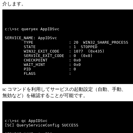
介します。
c:\>sc queryex AppIDSvc 

SERVICE_NAME: AppIDSvc 

        TYPE               : 20  WIN32_SHARE_PROCESS  

        STATE              : 1  STOPPED 

        WIN32_EXIT_CODE    : 1077  (0x435)

        SERVICE_EXIT_CODE  : 0  (0x0)

        CHECKPOINT         : 0x0

        WAIT_HINT          : 0x0

        PID                : 0

        FLAGS              : 

sc コマンドを利用してサービスの起動設定（自動、手動、
無効など）を確認することが可能です。
c:\>sc qc AppIDSvc 

[SC] QueryServiceConfig SUCCESS
