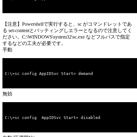
【注意】Powershellで実行すると、sc がコマンドレットであ
る set-contentとバッティングしエラーとなるので注意してく
ださい。C:\WINDOWS\system32\sc.exe などフルパスで指定
するなどの工夫が必要です。
手動
C:\>sc config AppIDSvc Start= demand
無効
C:\>sc config  AppIDSvc Start= disabled