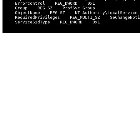
    ErrorControl    REG_DWORD    0x1

    Group    REG_SZ    ProfSvc_Group

    ObjectName    REG_SZ    NT Authority\LocalService

    RequiredPrivileges    REG_MULTI_SZ    SeChangeNoti
    ServiceSidType    REG_DWORD    0x1
