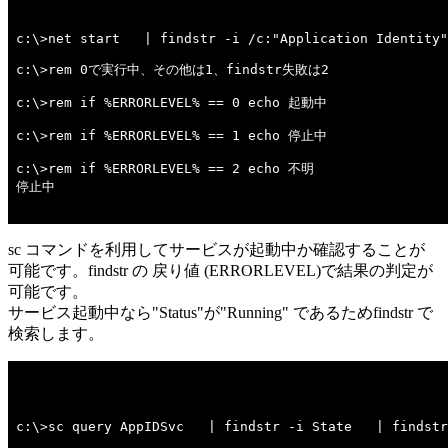
c:\>net start   | findstr -i /c:"Application Identity"
c:\>rem 0で実行中、その他は1、findstr失敗は2 

c:\>rem if %ERRORLEVEL% == 0 echo 起動中 

c:\>rem if %ERRORLEVEL% == 1 echo 停止中 

c:\>rem if %ERRORLEVEL% == 2 echo 不明 

停止中

sc コマンドを利用してサービスが起動中か確認することが
可能です。findstr の 戻り値 (ERRORLEVEL)で結果の判定が
可能です。
サービス起動中なら"Status"が"Running" であるためfindstr で
検索します。
c:\>sc query AppIDSvc   | findstr -i State   | findstr