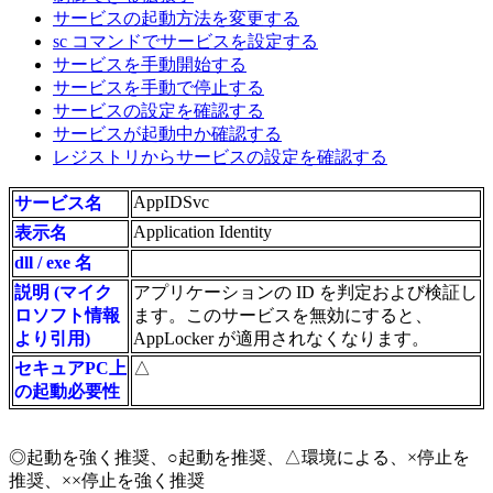
サービスの起動方法を変更する
sc コマンドでサービスを設定する
サービスを手動開始する
サービスを手動で停止する
サービスの設定を確認する
サービスが起動中か確認する
レジストリからサービスの設定を確認する
AppIDSvc
サービス名
Application Identity
表示名
dll / exe 名
説明 (マイク
アプリケーションの ID を判定および検証し
ロソフト情報
ます。このサービスを無効にすると、
より引用)
AppLocker が適用されなくなります。
セキュアPC上
△
の起動必要性
◎起動を強く推奨、○起動を推奨、△環境による、×停止を
推奨、××停止を強く推奨