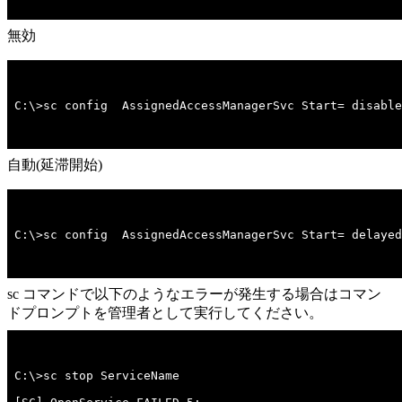
無効
C:\>sc config  AssignedAccessManagerSvc Start= disable
自動(延滞開始)
C:\>sc config  AssignedAccessManagerSvc Start= delayed
sc コマンドで以下のようなエラーが発生する場合はコマン
ドプロンプトを管理者として実行してください。