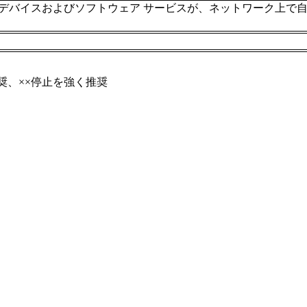
 デバイスおよびソフトウェア サービスが、ネットワーク上で
。
奨、××停止を強く推奨