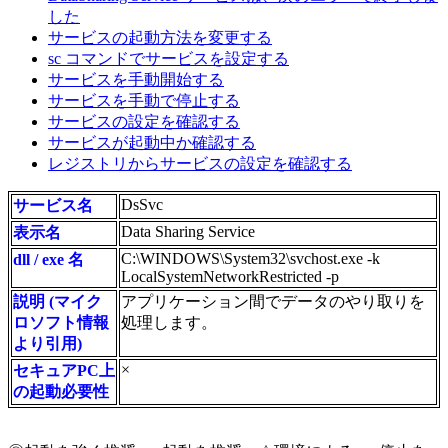
した
サービスの起動方法を変更する
sc コマンドでサービスを設定する
サービスを手動開始する
サービスを手動で停止する
サービスの設定を確認する
サービスが起動中か確認する
レジストリからサービスの設定を確認する
DsSvc
サービス名
Data Sharing Service
表示名
C:\WINDOWS\System32\svchost.exe -k
dll / exe 名
LocalSystemNetworkRestricted -p
説明 (マイク
アプリケーション間でデータのやり取りを
ロソフト情報
処理します。
より引用)
×
セキュアPC上
の起動必要性