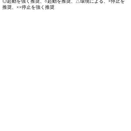
◎起動を強く推奨、○起動を推奨、△環境による、×停止を
推奨、××停止を強く推奨