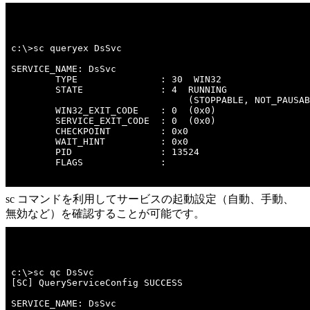
c:\>sc queryex DsSvc 

SERVICE_NAME: DsSvc 

        TYPE               : 30  WIN32  

        STATE              : 4  RUNNING 

                                (STOPPABLE, NOT_PAUSAB
        WIN32_EXIT_CODE    : 0  (0x0)

        SERVICE_EXIT_CODE  : 0  (0x0)

        CHECKPOINT         : 0x0

        WAIT_HINT          : 0x0

        PID                : 13524

        FLAGS              : 

sc コマンドを利用してサービスの起動設定（自動、手動、
無効など）を確認することが可能です。
c:\>sc qc DsSvc 

[SC] QueryServiceConfig SUCCESS

SERVICE_NAME: DsSvc
