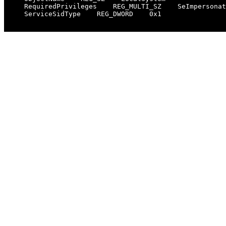
    RequiredPrivileges    REG_MULTI_SZ    SeImpersonat
    ServiceSidType    REG_DWORD    0x1
