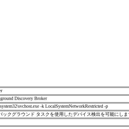
er
ground Discovery Broker
tem32\svchost.exe -k LocalSystemNetworkRestricted -p
バックグラウンド タスクを使用したデバイス検出を可能にしま