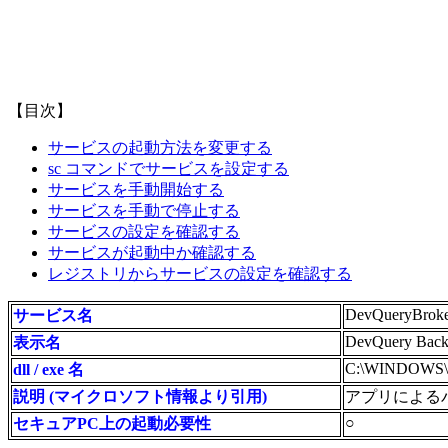
【目次】
サービスの起動方法を変更する
sc コマンドでサービスを設定する
サービスを手動開始する
サービスを手動で停止する
サービスの設定を確認する
サービスが起動中か確認する
レジストリからサービスの設定を確認する
DevQueryBrok
サービス名
DevQuery Back
表示名
C:\WINDOWS\sys
dll / exe 名
説明 (マイクロソフト情報より引用)
アプリによる
○
セキュアPC上の起動必要性