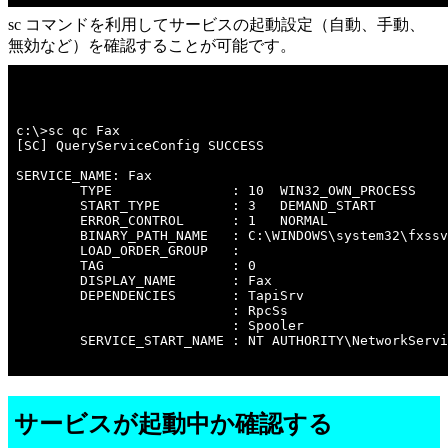
sc コマンドを利用してサービスの起動設定（自動、手動、
無効など）を確認することが可能です。
c:\>sc qc Fax 

[SC] QueryServiceConfig SUCCESS

SERVICE_NAME: Fax

        TYPE               : 10  WIN32_OWN_PROCESS 

        START_TYPE         : 3   DEMAND_START

        ERROR_CONTROL      : 1   NORMAL

        BINARY_PATH_NAME   : C:\WINDOWS\system32\fxssv
        LOAD_ORDER_GROUP   : 

        TAG                : 0

        DISPLAY_NAME       : Fax

        DEPENDENCIES       : TapiSrv

                           : RpcSs

                           : Spooler

        SERVICE_START_NAME : NT AUTHORITY\NetworkServi
サービスが起動中か確認する