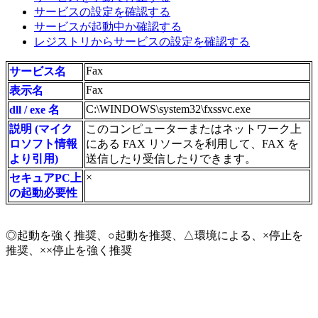
サービスの設定を確認する
サービスが起動中か確認する
レジストリからサービスの設定を確認する
Fax
サービス名
Fax
表示名
C:\WINDOWS\system32\fxssvc.exe
dll / exe 名
説明 (マイク
このコンピューターまたはネットワーク上
ロソフト情報
にある FAX リソースを利用して、FAX を
より引用)
送信したり受信したりできます。
×
セキュアPC上
の起動必要性
◎起動を強く推奨、○起動を推奨、△環境による、×停止を
推奨、××停止を強く推奨