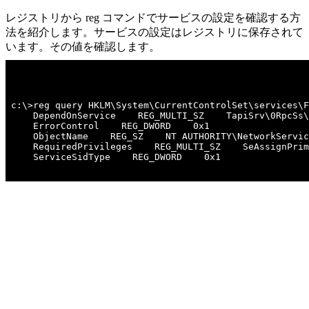
レジストリから reg コマンドでサービスの設定を確認する方
法を紹介します。サービスの設定はレジストリに保存されて
います。その値を確認します。
c:\>reg query HKLM\System\CurrentControlSet\services\F
    DependOnService    REG_MULTI_SZ    TapiSrv\0RpcSs\
    ErrorControl    REG_DWORD    0x1

    ObjectName    REG_SZ    NT AUTHORITY\NetworkServic
    RequiredPrivileges    REG_MULTI_SZ    SeAssignPrim
    ServiceSidType    REG_DWORD    0x1
