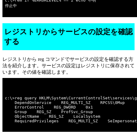
c:\>rem if %ERRORLEVEL% == 2 echo 不明 

停止中

レジストリからサービスの設定を確認
する
レジストリから reg コマンドでサービスの設定を確認する方
法を紹介します。サービスの設定はレジストリに保存されて
います。その値を確認します。
c:\>reg query HKLM\System\CurrentControlSet\services\g
    DependOnService    REG_MULTI_SZ    RPCSS\0Mup

    ErrorControl    REG_DWORD    0x1

    Group    REG_SZ    ProfSvc_Group

    ObjectName    REG_SZ    LocalSystem

    RequiredPrivileges    REG_MULTI_SZ    SeImpersonat