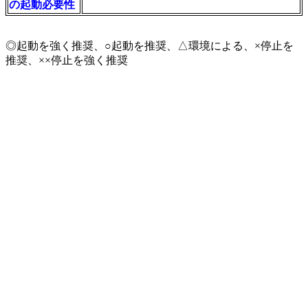
の起動必要性
◎起動を強く推奨、○起動を推奨、△環境による、×停止を
推奨、××停止を強く推奨