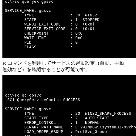
c:\>sc queryex gpsvc 

SERVICE_NAME: gpsvc 

        TYPE               : 30  WIN32  

        STATE              : 1  STOPPED 

        WIN32_EXIT_CODE    : 0  (0x0)

        SERVICE_EXIT_CODE  : 0  (0x0)

        CHECKPOINT         : 0x0

        WAIT_HINT          : 0x0

        PID                : 0

        FLAGS              : 

sc コマンドを利用してサービスの起動設定（自動、手動、
無効など）を確認することが可能です。
c:\>sc qc gpsvc 

[SC] QueryServiceConfig SUCCESS

SERVICE_NAME: gpsvc

        TYPE               : 20  WIN32_SHARE_PROCESS 

        START_TYPE         : 2   AUTO_START

        ERROR_CONTROL      : 1   NORMAL

        BINARY_PATH_NAME   : C:\WINDOWS\system32\svcho
        LOAD_ORDER_GROUP   : ProfSvc_Group
