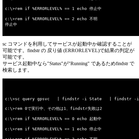
c:\>rem if %ERRORLEVEL% == 1 echo 停止中 

c:\>rem if %ERRORLEVEL% == 2 echo 不明 

停止中

sc コマンドを利用してサービスが起動中か確認することが
可能です。findstr の 戻り値 (ERRORLEVEL)で結果の判定が
可能です。
サービス起動中なら"Status"が"Running" であるためfindstr で
検索します。
c:\>sc query gpsvc   | findstr -i State   | findstr -i
c:\>rem 0で実行中、その他は1、findstr失敗は2 

c:\>rem if %ERRORLEVEL% == 0 echo 起動中 

c:\>rem if %ERRORLEVEL% == 1 echo 停止中 
