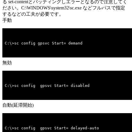
る set-contentとバッティングしエラーとなるので注意してく
ださい。C:\WINDOWS\system32\sc.exe などフルパスで指定
するなどの工夫が必要です。
手動
C:\>sc config gpsvc Start= demand
無効
C:\>sc config  gpsvc Start= disabled
自動(延滞開始)
C:\>sc config  gpsvc Start= delayed-auto