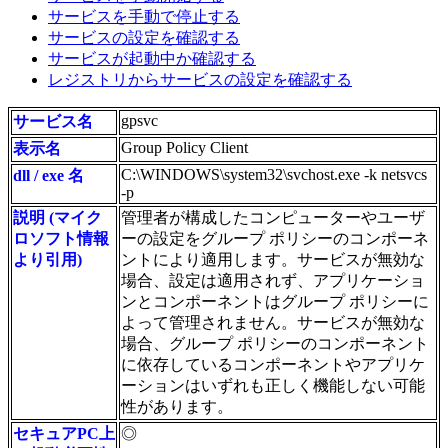
サービスを手動で停止する
サービスの設定を確認する
サービスが起動中か確認する
レジストリからサービスの設定を確認する
gpsvc
サービス名
Group Policy Client
表示名
C:\WINDOWS\system32\svchost.exe -k netsvcs
dll / exe 名
-p
説明 (マイク
管理者が構成したコンピューターやユーザ
ロソフト情報
ーの設定をグループ ポリシーのコンポーネ
より引用)
ントにより適用します。サービスが無効な
場合、設定は適用されず、アプリケーショ
ンとコンポーネントはグループ ポリシーに
よって管理されません。サービスが無効な
場合、グループ ポリシーのコンポーネント
に依存しているコンポーネントやアプリケ
ーションはいずれも正しく機能しない可能
性があります。
セキュアPC上
◎