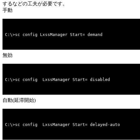
するなどの工夫が必要です。
手動
C:\>sc config LxssManager Start= demand
無効
C:\>sc config  LxssManager Start= disabled
自動(延滞開始)
C:\>sc config  LxssManager Start= delayed-auto