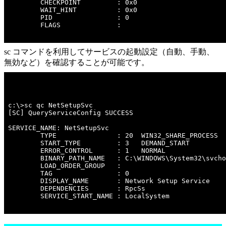
        CHECKPOINT         : 0x0

        WAIT_HINT          : 0x0

        PID                : 0

        FLAGS              : 

sc コマンドを利用してサービスの起動設定（自動、手動、
無効など）を確認することが可能です。
c:\>sc qc NetSetupSvc 

[SC] QueryServiceConfig SUCCESS

SERVICE_NAME: NetSetupSvc

        TYPE               : 20  WIN32_SHARE_PROCESS 

        START_TYPE         : 3   DEMAND_START

        ERROR_CONTROL      : 1   NORMAL

        BINARY_PATH_NAME   : C:\WINDOWS\System32\svcho
        LOAD_ORDER_GROUP   : 

        TAG                : 0

        DISPLAY_NAME       : Network Setup Service

        DEPENDENCIES       : RpcSs

        SERVICE_START_NAME : LocalSystem
