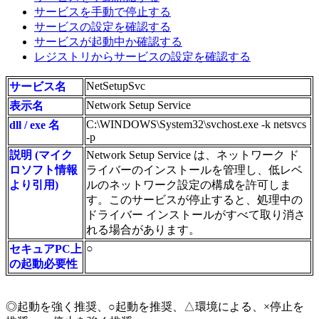
サービスを手動で停止する
サービスの設定を確認する
サービスが起動中か確認する
レジストリからサービスの設定を確認する
NetSetupSvc
サービス名
Network Setup Service
表示名
C:\WINDOWS\System32\svchost.exe -k netsvcs
dll / exe 名
-p
説明 (マイク
Network Setup Service は、ネットワーク ド
ロソフト情報
ライバーのインストールを管理し、低レベ
より引用)
ルのネットワーク設定の構成を許可しま
す。このサービスが停止すると、処理中の
ドライバー インストールがすべて取り消さ
れる場合があります。
○
セキュアPC上
の起動必要性
◎起動を強く推奨、○起動を推奨、△環境による、×停止を