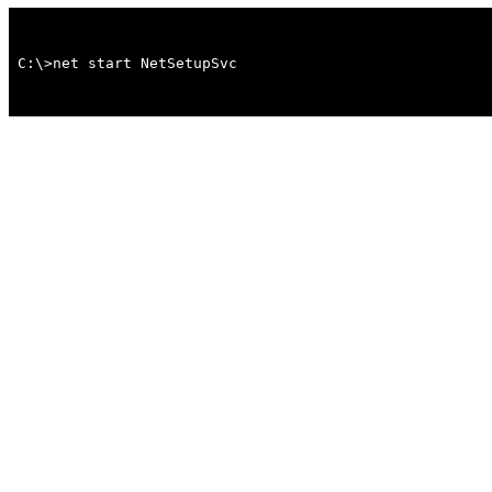
C:\>net start NetSetupSvc