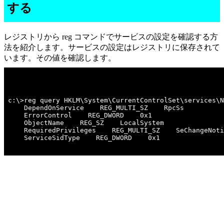
する
レジストリから reg コマンドでサービスの設定を確認する方
法を紹介します。サービスの設定はレジストリに保存されて
います。その値を確認します。
c:\>reg query HKLM\System\CurrentControlSet\services\N
    DependOnService    REG_MULTI_SZ    RpcSs

    ErrorControl    REG_DWORD    0x1

    ObjectName    REG_SZ    LocalSystem

    RequiredPrivileges    REG_MULTI_SZ    SeChangeNoti
    ServiceSidType    REG_DWORD    0x1
