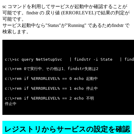
sc コマンドを利用してサービスが起動中か確認することが
可能です。findstr の 戻り値 (ERRORLEVEL)で結果の判定が
可能です。
サービス起動中なら"Status"が"Running" であるためfindstr で
検索します。
c:\>sc query NetSetupSvc   | findstr -i State   | find
c:\>rem 0で実行中、その他は1、findstr失敗は2 

c:\>rem if %ERRORLEVEL% == 0 echo 起動中 

c:\>rem if %ERRORLEVEL% == 1 echo 停止中 

c:\>rem if %ERRORLEVEL% == 2 echo 不明 

停止中

レジストリからサービスの設定を確認