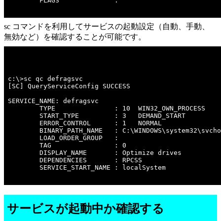
        FLAGS              : 

sc コマンドを利用してサービスの起動設定（自動、手動、
無効など）を確認することが可能です。
c:\>sc qc defragsvc 

[SC] QueryServiceConfig SUCCESS

SERVICE_NAME: defragsvc

        TYPE               : 10  WIN32_OWN_PROCESS 

        START_TYPE         : 3   DEMAND_START

        ERROR_CONTROL      : 1   NORMAL

        BINARY_PATH_NAME   : C:\WINDOWS\system32\svcho
        LOAD_ORDER_GROUP   : 

        TAG                : 0

        DISPLAY_NAME       : Optimize drives

        DEPENDENCIES       : RPCSS

        SERVICE_START_NAME : localSystem

サービスが起動中か確認する