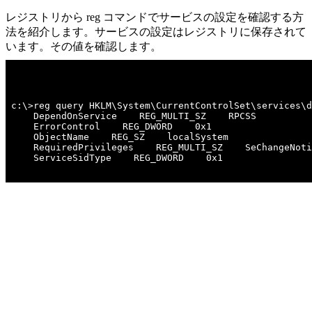
レジストリから reg コマンドでサービスの設定を確認する方
法を紹介します。サービスの設定はレジストリに保存されて
います。その値を確認します。
c:\>reg query HKLM\System\CurrentControlSet\services\d
    DependOnService    REG_MULTI_SZ    RPCSS

    ErrorControl    REG_DWORD    0x1

    ObjectName    REG_SZ    localSystem

    RequiredPrivileges    REG_MULTI_SZ    SeChangeNoti
    ServiceSidType    REG_DWORD    0x1
