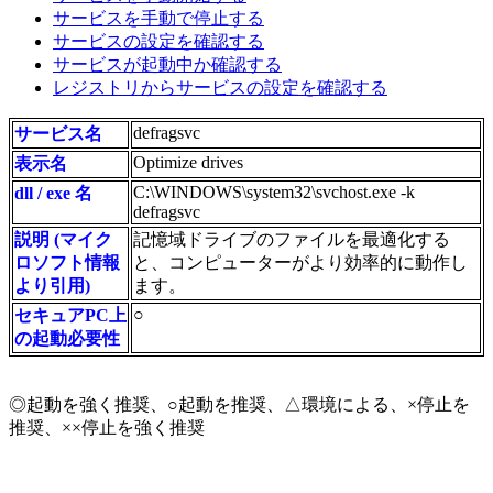
サービスを手動で停止する
サービスの設定を確認する
サービスが起動中か確認する
レジストリからサービスの設定を確認する
defragsvc
サービス名
Optimize drives
表示名
C:\WINDOWS\system32\svchost.exe -k
dll / exe 名
defragsvc
説明 (マイク
記憶域ドライブのファイルを最適化する
ロソフト情報
と、コンピューターがより効率的に動作し
より引用)
ます。
○
セキュアPC上
の起動必要性
◎起動を強く推奨、○起動を推奨、△環境による、×停止を
推奨、××停止を強く推奨