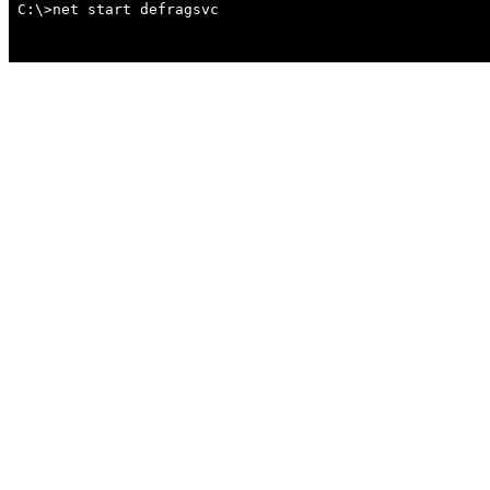
C:\>net start defragsvc