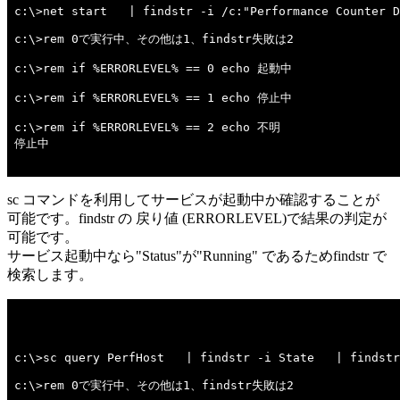
c:\>net start   | findstr -i /c:"Performance Counter D
c:\>rem 0で実行中、その他は1、findstr失敗は2 

c:\>rem if %ERRORLEVEL% == 0 echo 起動中 

c:\>rem if %ERRORLEVEL% == 1 echo 停止中 

c:\>rem if %ERRORLEVEL% == 2 echo 不明 

停止中

sc コマンドを利用してサービスが起動中か確認することが
可能です。findstr の 戻り値 (ERRORLEVEL)で結果の判定が
可能です。
サービス起動中なら"Status"が"Running" であるためfindstr で
検索します。
c:\>sc query PerfHost   | findstr -i State   | findstr
c:\>rem 0で実行中、その他は1、findstr失敗は2 
