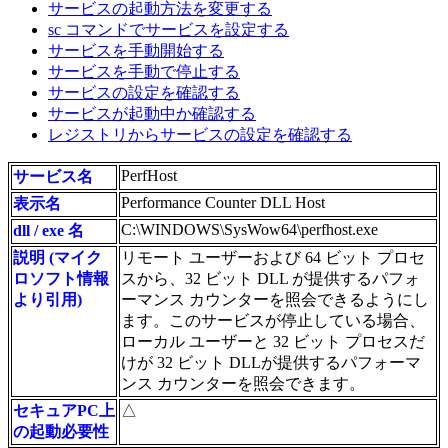
サービスの起動方法を変更する
sc コマンドでサービスを設定する
サービスを手動開始する
サービスを手動で停止する
サービスの設定を確認する
サービスが起動中か確認する
レジストリからサービスの設定を確認する
PerfHost
サービス名
Performance Counter DLL Host
表示名
C:\WINDOWS\SysWow64\perfhost.exe
dll / exe 名
説明 (マイク
リモート ユーザーおよび 64 ビット プロセ
ロソフト情報
スから、32 ビット DLL が提供するパフォ
より引用)
ーマンス カウンターを照会できるようにし
ます。このサービスが停止している場合、
ローカル ユーザーと 32 ビット プロセスだ
けが 32 ビット DLLが提供するパフォーマ
ンス カウンターを照会できます。
セキュアPC上
△
の起動必要性