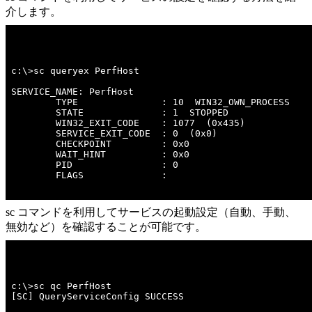
介します。
c:\>sc queryex PerfHost 

SERVICE_NAME: PerfHost 

        TYPE               : 10  WIN32_OWN_PROCESS  

        STATE              : 1  STOPPED 

        WIN32_EXIT_CODE    : 1077  (0x435)

        SERVICE_EXIT_CODE  : 0  (0x0)

        CHECKPOINT         : 0x0

        WAIT_HINT          : 0x0

        PID                : 0

        FLAGS              : 

sc コマンドを利用してサービスの起動設定（自動、手動、
無効など）を確認することが可能です。
c:\>sc qc PerfHost 

[SC] QueryServiceConfig SUCCESS
