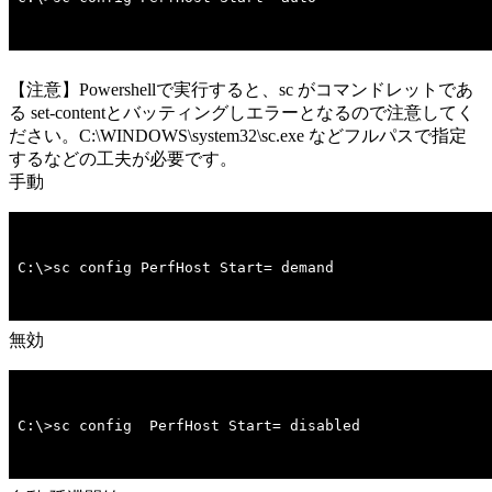
【注意】Powershellで実行すると、sc がコマンドレットであ
る set-contentとバッティングしエラーとなるので注意してく
ださい。C:\WINDOWS\system32\sc.exe などフルパスで指定
するなどの工夫が必要です。
手動
C:\>sc config PerfHost Start= demand
無効
C:\>sc config  PerfHost Start= disabled