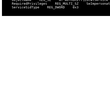
    RequiredPrivileges    REG_MULTI_SZ    SeImpersonat
    ServiceSidType    REG_DWORD    0x3
