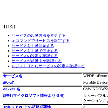
【目次】
サービスの起動方法を変更する
sc コマンドでサービスを設定する
サービスを手動開始する
サービスを手動で停止する
サービスの設定を確認する
サービスが起動中か確認する
レジストリからサービスの設定を確認する
WPDBusEnum
サービス名
Portable Device
表示名
C:\WINDOWS\sys
dll / exe 名
説明 (マイクロソフト情報より引用)
リムーバブル大
ケーションに
×
セキュアPC上の起動必要性