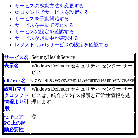
サービスの起動方法を変更する
sc コマンドでサービスを設定する
サービスを手動開始する
サービスを手動で停止する
サービスの設定を確認する
サービスが起動中か確認する
レジストリからサービスの設定を確認する
SecurityHealthService
サービス名
表示名
Windows Defender セキュリティ センター サー
ビス
C:\WINDOWS\system32\SecurityHealthService.exe
dll / exe 名
説明 (マイ
Windows Defender セキュリティ センター サー
クロソフト
ビスは、統合デバイス保護と正常性情報を処
情報より引
理します
用)
セキュア
◎
PC上の起
動必要性