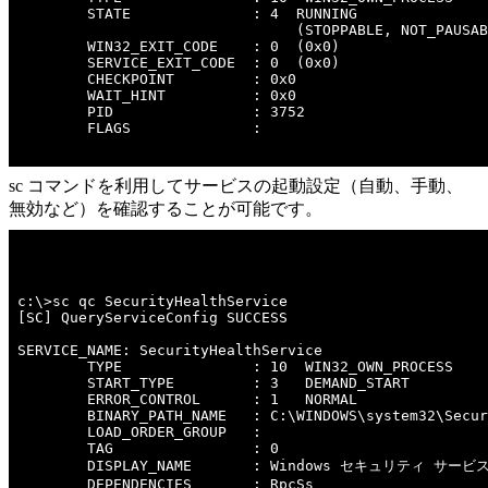
        STATE              : 4  RUNNING 

                                (STOPPABLE, NOT_PAUSAB
        WIN32_EXIT_CODE    : 0  (0x0)

        SERVICE_EXIT_CODE  : 0  (0x0)

        CHECKPOINT         : 0x0

        WAIT_HINT          : 0x0

        PID                : 3752

        FLAGS              : 

sc コマンドを利用してサービスの起動設定（自動、手動、
無効など）を確認することが可能です。
c:\>sc qc SecurityHealthService 

[SC] QueryServiceConfig SUCCESS

SERVICE_NAME: SecurityHealthService

        TYPE               : 10  WIN32_OWN_PROCESS 

        START_TYPE         : 3   DEMAND_START

        ERROR_CONTROL      : 1   NORMAL

        BINARY_PATH_NAME   : C:\WINDOWS\system32\Secur
        LOAD_ORDER_GROUP   : 

        TAG                : 0

        DISPLAY_NAME       : Windows セキュリティ サービス
        DEPENDENCIES       : RpcSs
