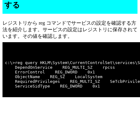
する
レジストリから reg コマンドでサービスの設定を確認する方
法を紹介します。サービスの設定はレジストリに保存されて
います。その値を確認します。
c:\>reg query HKLM\System\CurrentControlSet\services\S
    DependOnService    REG_MULTI_SZ    rpcss

    ErrorControl    REG_DWORD    0x1

    ObjectName    REG_SZ    LocalSystem

    RequiredPrivileges    REG_MULTI_SZ    SeTcbPrivile
    ServiceSidType    REG_DWORD    0x1
