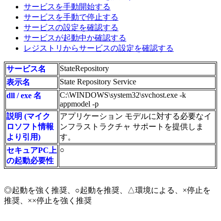
サービスを手動開始する
サービスを手動で停止する
サービスの設定を確認する
サービスが起動中か確認する
レジストリからサービスの設定を確認する
StateRepository
サービス名
State Repository Service
表示名
C:\WINDOWS\system32\svchost.exe -k
dll / exe 名
appmodel -p
説明 (マイク
アプリケーション モデルに対する必要なイ
ロソフト情報
ンフラストラクチャ サポートを提供しま
より引用)
す。
○
セキュアPC上
の起動必要性
◎起動を強く推奨、○起動を推奨、△環境による、×停止を
推奨、××停止を強く推奨