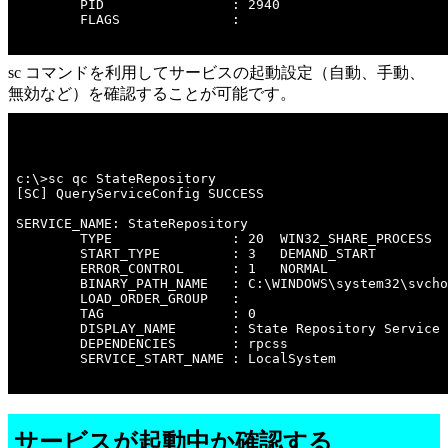
        PID                : 2940

        FLAGS              : 

sc コマンドを利用してサービスの起動設定（自動、手動、
無効など）を確認することが可能です。
c:\>sc qc StateRepository 

[SC] QueryServiceConfig SUCCESS

SERVICE_NAME: StateRepository

        TYPE               : 20  WIN32_SHARE_PROCESS 

        START_TYPE         : 3   DEMAND_START

        ERROR_CONTROL      : 1   NORMAL

        BINARY_PATH_NAME   : C:\WINDOWS\system32\svcho
        LOAD_ORDER_GROUP   : 

        TAG                : 0

        DISPLAY_NAME       : State Repository Service

        DEPENDENCIES       : rpcss

        SERVICE_START_NAME : LocalSystem

サービスが起動中か確認する