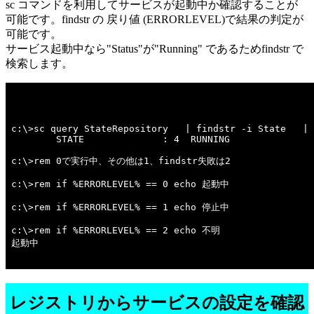
sc コマンドを利用してサービスが起動中か確認することが
可能です。findstr の 戻り値 (ERRORLEVEL)で結果の判定が
可能です。
サービス起動中なら"Status"が"Running" であるためfindstr で
検索します。
c:\>sc query StateRepository   | findstr -i State   | 
        STATE              : 4  RUNNING 

c:\>rem 0で実行中、その他は1、findstr失敗は2 

c:\>rem if %ERRORLEVEL% == 0 echo 起動中 

c:\>rem if %ERRORLEVEL% == 1 echo 停止中 

c:\>rem if %ERRORLEVEL% == 2 echo 不明 

起動中

レジストリからサービスの設定を確認