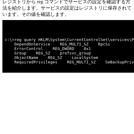
レジストリから reg コマンドでサービスの設定を確認する方
法を紹介します。サービスの設定はレジストリに保存されて
います。その値を確認します。
c:\>reg query HKLM\System\CurrentControlSet\services\P
    DependOnService    REG_MULTI_SZ    RpcSs

    ErrorControl    REG_DWORD    0x1

    Group    REG_SZ    profsvc_group

    ObjectName    REG_SZ    LocalSystem

    RequiredPrivileges    REG_MULTI_SZ    SeBackupPriv