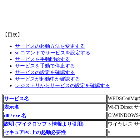
【目次】
サービスの起動方法を変更する
sc コマンドでサービスを設定する
サービスを手動開始する
サービスを手動で停止する
サービスの設定を確認する
サービスが起動中か確認する
レジストリからサービスの設定を確認する
WFDSConMgr
サービス名
表示名
Wi-Fi Di
C:\WINDOWS\sys
dll / exe 名
説明 (マイクロソフト情報より引用)
ワイヤレス サ
×
セキュアPC上の起動必要性