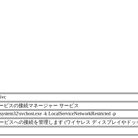
Svc
rect サービスの接続マネージャー サービス
tem32\svchost.exe -k LocalServiceNetworkRestricted -p
ービスへの接続を管理します (ワイヤレス ディスプレイやドッ