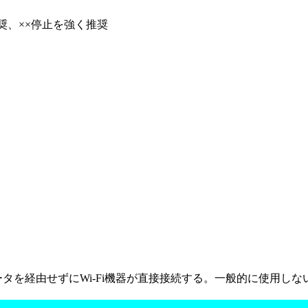
奨、××停止を強く推奨
iルータを経由せずにWi-Fi機器が直接接続する。一般的に使用し