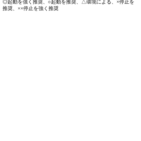
◎起動を強く推奨、○起動を推奨、△環境による、×停止を
推奨、××停止を強く推奨