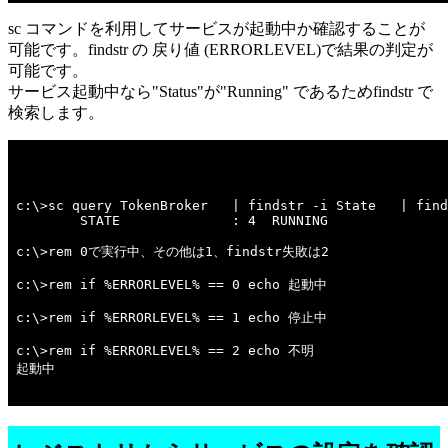
sc コマンドを利用してサービスが起動中か確認することが
可能です。findstr の 戻り値 (ERRORLEVEL)で結果の判定が
可能です。
サービス起動中なら"Status"が"Running" であるためfindstr で
検索します。
c:\>sc query TokenBroker   | findstr -i State   | find
        STATE              : 4  RUNNING 

c:\>rem 0で実行中、その他は1、findstr失敗は2 

c:\>rem if %ERRORLEVEL% == 0 echo 起動中 

c:\>rem if %ERRORLEVEL% == 1 echo 停止中 

c:\>rem if %ERRORLEVEL% == 2 echo 不明 

起動中
