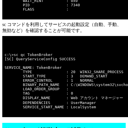
        WAIT_HINT          : 0x0

        PID                : 7340

        FLAGS              : 

sc コマンドを利用してサービスの起動設定（自動、手動、
無効など）を確認することが可能です。
c:\>sc qc TokenBroker 

[SC] QueryServiceConfig SUCCESS

SERVICE_NAME: TokenBroker

        TYPE               : 20  WIN32_SHARE_PROCESS 

        START_TYPE         : 3   DEMAND_START

        ERROR_CONTROL      : 1   NORMAL

        BINARY_PATH_NAME   : C:\WINDOWS\system32\svcho
        LOAD_ORDER_GROUP   : 

        TAG                : 0

        DISPLAY_NAME       : Web アカウント マネージャー

        DEPENDENCIES       : UserManager

        SERVICE_START_NAME : LocalSystem
