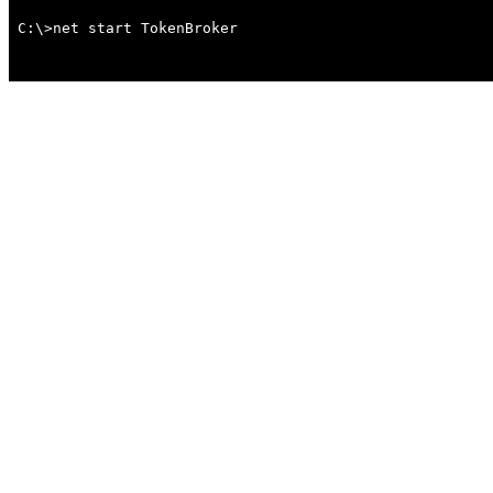
C:\>net start TokenBroker