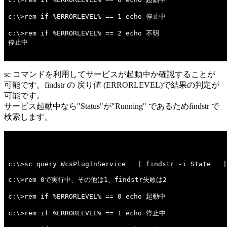
c:\>rem if %ERRORLEVEL% == 1 echo 停止中 

c:\>rem if %ERRORLEVEL% == 2 echo 不明 

停止中

sc コマンドを利用してサービスが起動中か確認することが
可能です。findstr の 戻り値 (ERRORLEVEL)で結果の判定が
可能です。
サービス起動中なら"Status"が"Running" であるためfindstr で
検索します。
c:\>sc query WcsPlugInService   | findstr -i State   |
c:\>rem 0で実行中、その他は1、findstr失敗は2 

c:\>rem if %ERRORLEVEL% == 0 echo 起動中 

c:\>rem if %ERRORLEVEL% == 1 echo 停止中 
