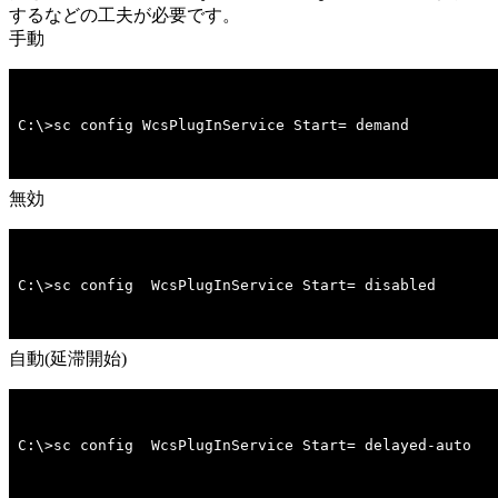
するなどの工夫が必要です。
手動
C:\>sc config WcsPlugInService Start= demand
無効
C:\>sc config  WcsPlugInService Start= disabled
自動(延滞開始)
C:\>sc config  WcsPlugInService Start= delayed-auto