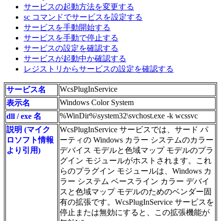
サービスの起動方法を変更する
sc コマンドでサービスを設定する
サービスを手動開始する
サービスを手動で停止する
サービスの設定を確認する
サービスが起動中か確認する
レジストリからサービスの設定を確認する
WcsPlugInService
サービス名
Windows Color System
表示名
%WinDir%\system32\svchost.exe -k wcssvc
dll / exe 名
説明 (マイク
WcsPlugInService サービスでは、サード パ
ロソフト情報
ーティの Windows カラー システムのカラー
より引用)
デバイス モデルと色域マップ モデルのプラ
グイン モジュールがホストされます。これ
らのプラグイン モジュールは、Windows カ
ラー システム ベースライン カラー デバイ
スと色域マップ モデルのためのベンダー固
有の拡張です。WcsPlugInService サービスを
停止または無効にすると、この拡張機能が