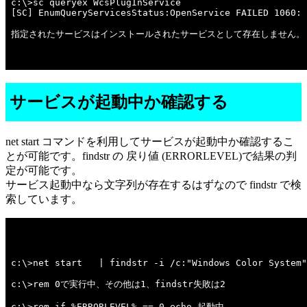
c:\>sc queryex WcsPlugInService 

[SC] EnumQueryServicesStatus:OpenService FAILED 1060:

指定されたサービスはインストールされたサービスとして存在しません。

サービスが起動中か確認する
net start コマンドを利用してサービスが起動中か確認するこ
とが可能です。findstr の 戻り値 (ERRORLEVEL)で結果の判
定が可能です。
サービス起動中なら文字列が存在するはずなので findstr で検
索しています。
c:\>net start   | findstr -i /c:"Windows Color System"
c:\>rem 0で実行中、その他は1、findstr失敗は2 

c:\>rem if %ERRORLEVEL% == 0 echo 起動中 
