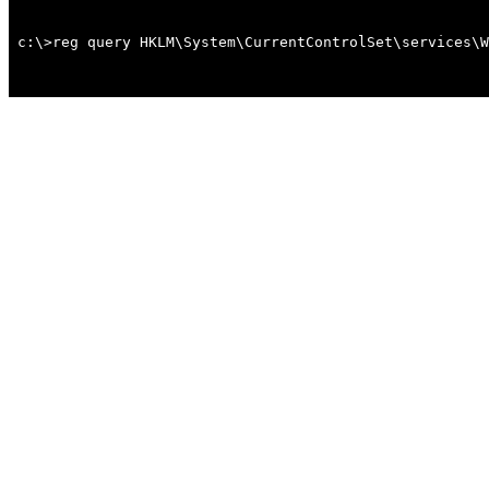
c:\>reg query HKLM\System\CurrentControlSet\services\W