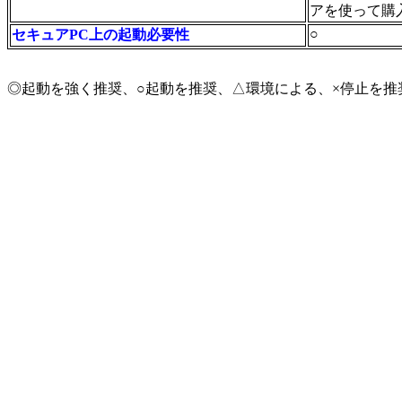
アを使って購
○
セキュアPC上の起動必要性
◎起動を強く推奨、○起動を推奨、△環境による、×停止を推