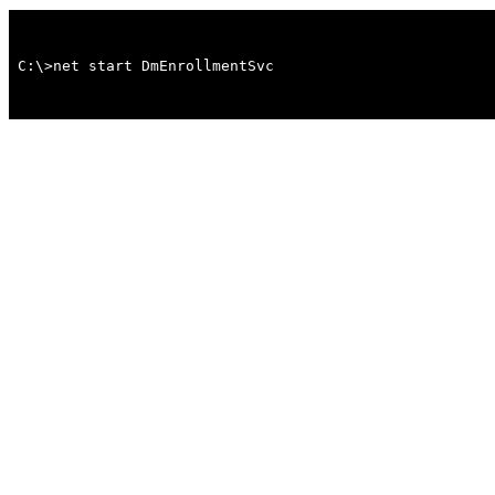
C:\>net start DmEnrollmentSvc