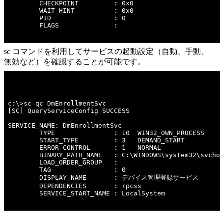
        CHECKPOINT         : 0x0

        WAIT_HINT          : 0x0

        PID                : 0

        FLAGS              : 

sc コマンドを利用してサービスの起動設定（自動、手動、
無効など）を確認することが可能です。
c:\>sc qc DmEnrollmentSvc 

[SC] QueryServiceConfig SUCCESS

SERVICE_NAME: DmEnrollmentSvc

        TYPE               : 10  WIN32_OWN_PROCESS 

        START_TYPE         : 3   DEMAND_START

        ERROR_CONTROL      : 1   NORMAL

        BINARY_PATH_NAME   : C:\WINDOWS\system32\svcho
        LOAD_ORDER_GROUP   : 

        TAG                : 0

        DISPLAY_NAME       : デバイス管理登録サービス

        DEPENDENCIES       : rpcss

        SERVICE_START_NAME : LocalSystem
