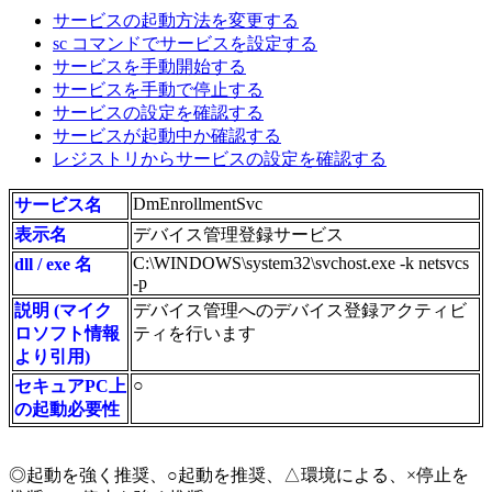
サービスの起動方法を変更する
sc コマンドでサービスを設定する
サービスを手動開始する
サービスを手動で停止する
サービスの設定を確認する
サービスが起動中か確認する
レジストリからサービスの設定を確認する
DmEnrollmentSvc
サービス名
表示名
デバイス管理登録サービス
C:\WINDOWS\system32\svchost.exe -k netsvcs
dll / exe 名
-p
説明 (マイク
デバイス管理へのデバイス登録アクティビ
ロソフト情報
ティを行います
より引用)
○
セキュアPC上
の起動必要性
◎起動を強く推奨、○起動を推奨、△環境による、×停止を