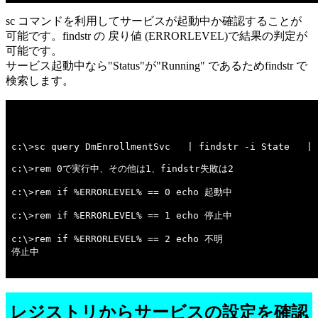
sc コマンドを利用してサービスが起動中か確認することが
可能です。findstr の 戻り値 (ERRORLEVEL)で結果の判定が
可能です。
サービス起動中なら"Status"が"Running" であるためfindstr で
検索します。
c:\>sc query DmEnrollmentSvc   | findstr -i State   | 
c:\>rem 0で実行中、その他は1、findstr失敗は2 

c:\>rem if %ERRORLEVEL% == 0 echo 起動中 

c:\>rem if %ERRORLEVEL% == 1 echo 停止中 

c:\>rem if %ERRORLEVEL% == 2 echo 不明 

停止中

レジストリからサービスの設定を確認