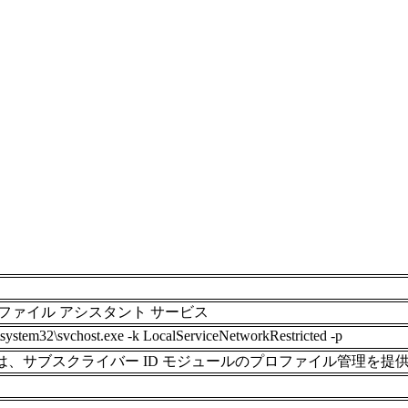
ファイル アシスタント サービス
tem32\svchost.exe -k LocalServiceNetworkRestricted -p
は、サブスクライバー ID モジュールのプロファイル管理を提