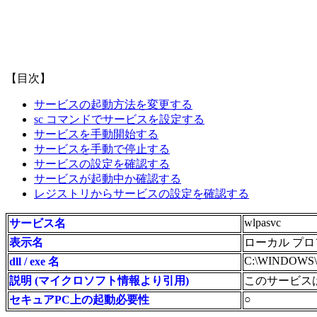
【目次】
サービスの起動方法を変更する
sc コマンドでサービスを設定する
サービスを手動開始する
サービスを手動で停止する
サービスの設定を確認する
サービスが起動中か確認する
レジストリからサービスの設定を確認する
wlpasvc
サービス名
表示名
ローカル プロ
C:\WINDOWS\sys
dll / exe 名
説明 (マイクロソフト情報より引用)
このサービス
○
セキュアPC上の起動必要性