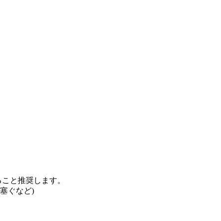
ること推奨します。
塞ぐなど)