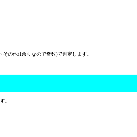
か その他(1余りなので奇数)で判定します。
です。