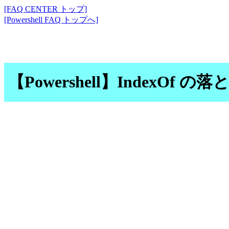
[FAQ CENTER トップ]
[Powershell FAQ トップへ]
【Powershell】IndexOf の