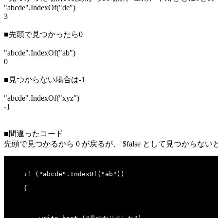
"abcde".IndexOf("de")
3
■先頭で見つかったら0
"abcde".IndexOf("ab")
0
■見つからない場合は-1
"abcde".IndexOf("xyz")
-1
■間違ったコード
先頭で見つかるから 0 が戻るが、 $false として見つからな