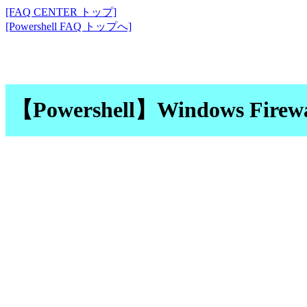
[FAQ CENTER トップ]
[Powershell FAQ トップへ]
【Powershell】Windows F