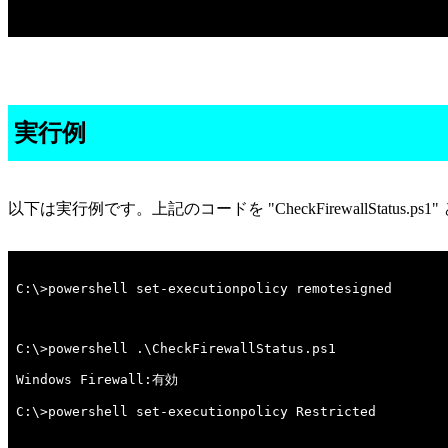
実行例
以下は実行例です。上記のコードを "CheckFirewallStatu