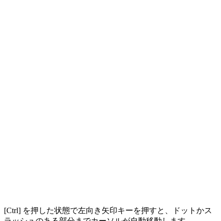
[Ctrl] を押した状態で左向き矢印キーを押すと、ドットかス
ラッシュのある部分までカーソルが自動移動します。