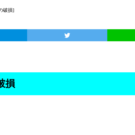
ll の破損]
 の破損