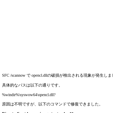
SFC /scannow で opencl.dllの破損が検出される現象が発生し
具体的なパスは以下の通りです。
%windir%\syswow64\opencl.dll?
原因は不明ですが、以下のコマンドで修復できました。