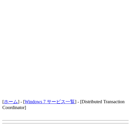
[
ホーム
] - [
Windows 7 サービス一覧
] - [Distributed Transaction
Coordinator]