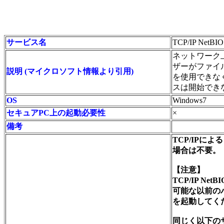
サービス名
TCP/IP NetBIO
ネットワーク上の
ザーがファイ
説明 (マイクロソフト情報より引用)
を使用できな
スは開始でき
OS
Windows7
セキュアPC上の起動必要性
×
備考
TCP/IPに
場合は不要。
【注意】
TCP/IP 
可能な以前のバ
を起動してく
同じく以下の