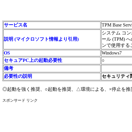
サービス名
TPM Base Servi
システム コ
説明 (マイクロソフト情報より引用)
ール (TPM
ンで使用する
OS
Windows7
セキュアPC上の起動必要性
○
備考
必要性の説明
セキュリティ
◎起動を強く推奨、○起動を推奨、△環境による、×停止を推
スポンサード リンク