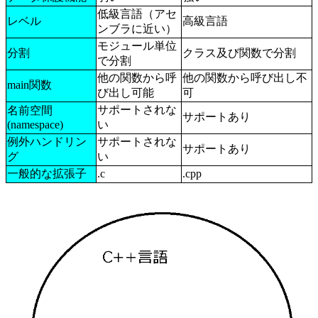
低級言語（アセ
レベル
高級言語
ンブラに近い）
モジュール単位
分割
クラス及び関数で分割
で分割
他の関数から呼
他の関数から呼び出し不
main関数
び出し可能
可
サポートされな
名前空間
サポートあり
(namespace)
い
例外ハンドリン
サポートされな
サポートあり
グ
い
一般的な拡張子
.c
.cpp