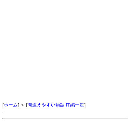
[
ホーム
] ＞ [
間違えやすい類語 IT編一覧
]
,