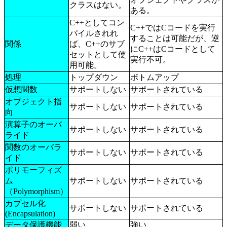
クラスはない。
ある。
C++としてコン
C++ではCコードを実行
パイルされれ
することは可能だが、逆
関係
ば、C++のサブ
にC++はCコードとして
セットとして使
実行不可。
用可能。
処理
トップダウン
ボトムアップ
仮想関数
サポートしない
サポートされている
オブジェクト指
サポートしない
サポートされている
向
演算子のオーバ
サポートしない
サポートされている
ライド
関数のオーバラ
サポートしない
サポートされている
イド
ポリモーフィズ
ム
サポートしない
サポートされている
（Polymorphism）
カプセル化
サポートしない
サポートされている
(Encapsulation)
データ保護機能
弱い
強い