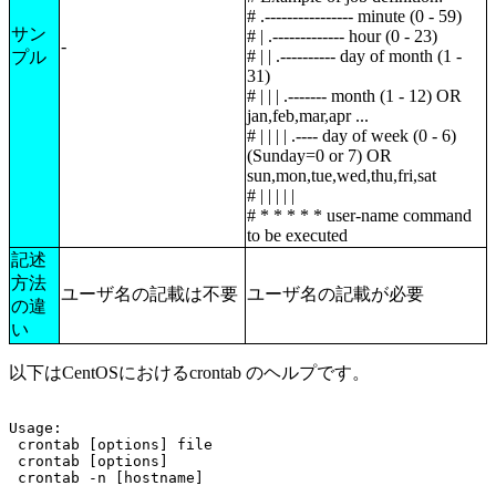
# .---------------- minute (0 - 59)
サン
# | .------------- hour (0 - 23)
-
# | | .---------- day of month (1 -
プル
31)
# | | | .------- month (1 - 12) OR
jan,feb,mar,apr ...
# | | | | .---- day of week (0 - 6)
(Sunday=0 or 7) OR
sun,mon,tue,wed,thu,fri,sat
# | | | | |
# * * * * * user-name command
to be executed
記述
方法
ユーザ名の記載は不要
ユーザ名の記載が必要
の違
い
以下はCentOSにおけるcrontab のヘルプです。
Usage:
 crontab [options] file
 crontab [options]
 crontab -n [hostname]