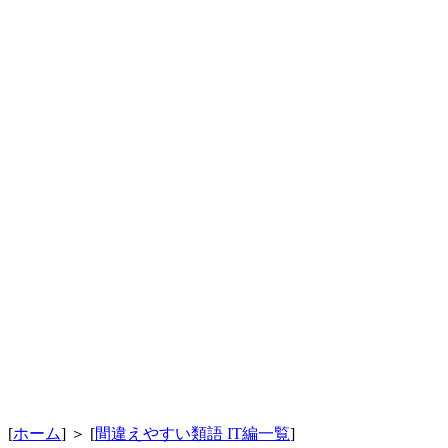
[
ホーム
] ＞ [
間違えやすい類語 IT編一覧
]