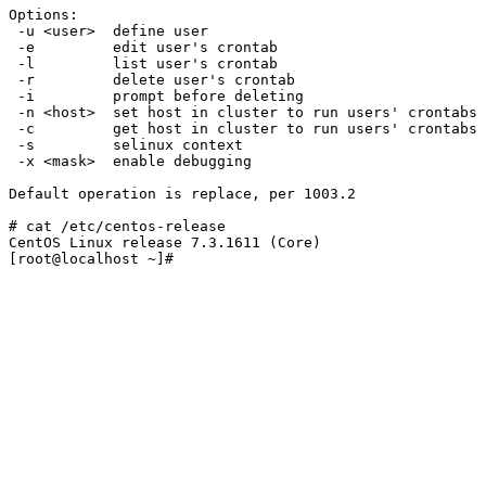
Options:
 -u <user>  define user
 -e         edit user's crontab
 -l         list user's crontab
 -r         delete user's crontab
 -i         prompt before deleting
 -n <host>  set host in cluster to run users' crontabs
 -c         get host in cluster to run users' crontabs
 -s         selinux context
 -x <mask>  enable debugging
Default operation is replace, per 1003.2
# cat /etc/centos-release
CentOS Linux release 7.3.1611 (Core)
[root@localhost ~]#