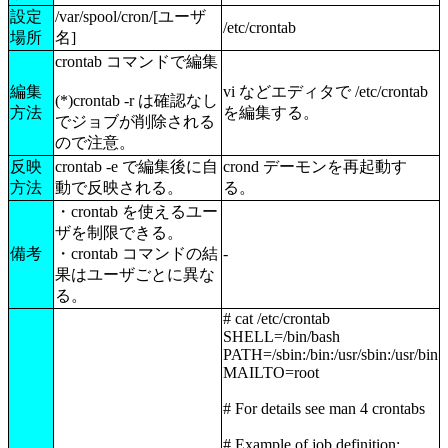
設定
/var/spool/cron/[ユーザ
/etc/crontab
場所
名]
crontab コマンドで編集
編集
vi などエディタで /etc/crontab
(*)crontab -r は確認なし
方法
を編集する。
でジョブが削除される
ので注意。
反映
crontab -e で編集後に自
crond デーモンを再起動す
方法
動で反映される。
る。
・crontab を使えるユー
ザを制限できる。
備考
・crontab コマンドの結
-
果はユーザごとに異な
る。
# cat /etc/crontab
SHELL=/bin/bash
PATH=/sbin:/bin:/usr/sbin:/usr/bin
MAILTO=root
# For details see man 4 crontabs
# Example of job definition: